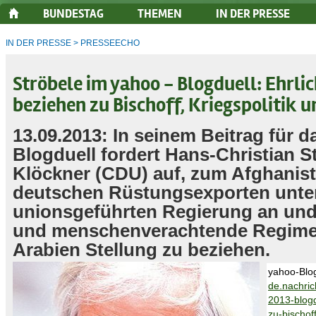
BUNDESTAG
THEMEN
IN DER PRESSE
IN DER PRESSE
>
PRESSEECHO
Ströbele im yahoo - Blogduell: Ehrlic
beziehen zu Bischoff, Kriegspolitik 
13.09.2013: In seinem Beitrag für d
Blogduell fordert Hans-Christian St
Klöckner (CDU) auf, zum Afghanis
deutschen Rüstungsexporten unte
unionsgeführten Regierung an un
und menschenverachtende Regime 
Arabien Stellung zu beziehen.
yahoo-Blo
de.nachric
2013-blogd
zu-bischoff