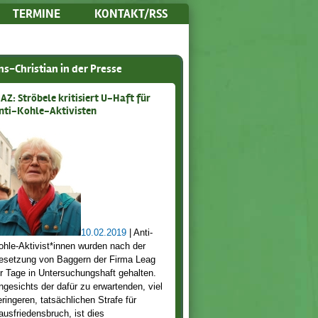
TERMINE
KONTAKT/RSS
s-Christian in der Presse
AZ: Ströbele kritisiert U-Haft für
nti-Kohle-Aktivisten
10.02.2019
| Anti-
ohle-Aktivist*innen wurden nach der
esetzung von Baggern der Firma Leag
ür Tage in Untersuchungshaft gehalten.
ngesichts der dafür zu erwartenden, viel
eringeren, tatsächlichen Strafe für
ausfriedensbruch, ist dies