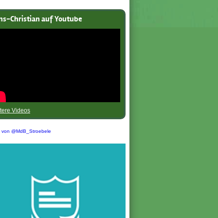
ns-Christian auf Youtube
tere Videos
s von @MdB_Stroebele