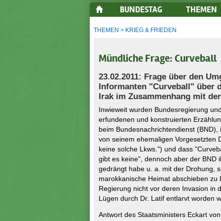
BUNDESTAG
THEMEN
THEMEN
>
KRIEG & FRIEDEN
Mündliche Frage: Curveball
23.02.2011: Frage über den U
Informanten "Curveball" über 
Irak im Zusammenhang mit der 
Inwieweit wurden Bundesregierung und
erfundenen und konstruierten Erzählun
beim Bundesnachrichtendienst (BND), i
von seinem ehemaligen Vorgesetzten Dr
keine solche Lkws.") und dass "Curveb
gibt es keine", dennoch aber der BND 
gedrängt habe u. a. mit der Drohung, 
marokkanische Heimat abschieben zu l
Regierung nicht vor deren Invasion in d
Lügen durch Dr. Latif entlarvt worden w
Antwort des Staatsministers Eckart vo