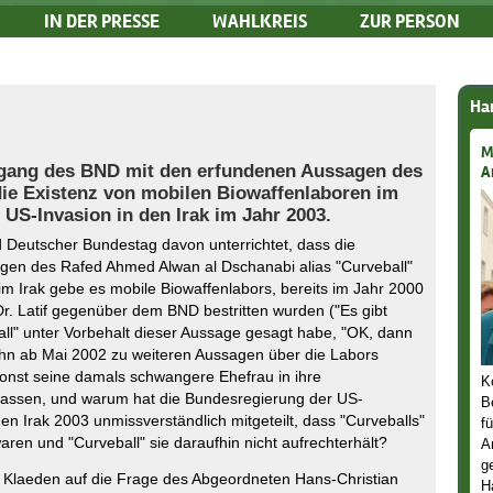
IN DER PRESSE
WAHLKREIS
ZUR PERSON
Han
M
mgang des BND mit den erfundenen Aussagen des
A
die Existenz von mobilen Biowaffenlaboren im
US-Invasion in den Irak im Jahr 2003.
 Deutscher Bundestag davon unterrichtet, dass die
gen des Rafed Ahmed Alwan al Dschanabi alias "Curveball"
m Irak gebe es mobile Biowaffenlabors, bereits im Jahr 2000
. Latif gegenüber dem BND bestritten wurden ("Es gibt
all" unter Vorbehalt dieser Aussage gesagt habe, "OK, dann
ihn ab Mai 2002 zu weiteren Aussagen über die Labors
sonst seine damals schwangere Ehefrau in ihre
K
assen, und warum hat die Bundesregierung der US-
B
en Irak 2003 unmissverständlich mitgeteilt, dass "Curveballs"
f
aren und "Curveball" sie daraufhin nicht aufrechterhält?
A
g
n Klaeden auf die Frage des Abgeordneten Hans-Christian
H