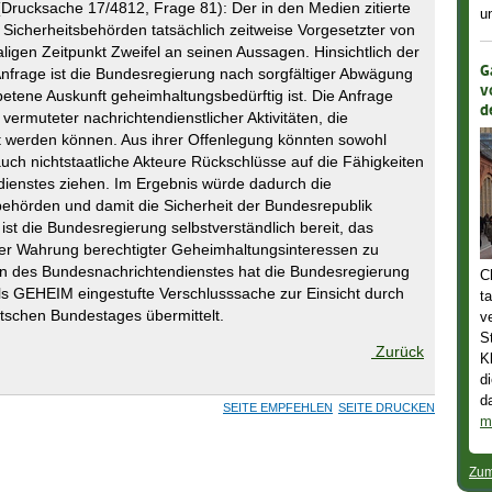
ucksache 17/4812, Frage 81): Der in den Medien zitierte
u
r Sicherheitsbehörden tatsächlich zeitweise Vorgesetzter von
igen Zeitpunkt Zweifel an seinen Aussagen. Hinsichtlich der
G
Anfrage ist die Bundesregierung nach sorgfältiger Abwägung
v
betene Auskunft geheimhaltungsbedürftig ist. Die Anfrage
d
r vermuteter nachrichtendienstlicher Aktivitäten, die
ellt werden können. Aus ihrer Offenlegung könnten sowohl
auch nichtstaatliche Akteure Rückschlüsse auf die Fähigkeiten
enstes ziehen. Im Ergebnis würde dadurch die
behörden und damit die Sicherheit der Bundesrepublik
ist die Bundesregierung selbstverständlich bereit, das
ter Wahrung berechtigter Geheimhaltungsinteressen zu
en des Bundesnachrichtendienstes hat die Bundesregierung
C
ls GEHEIM eingestufte Verschlusssache zur Einsicht durch
t
tschen Bundestages übermittelt.
v
S
Zurück
K
d
d
SEITE EMPFEHLEN
SEITE DRUCKEN
m
Zum