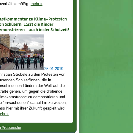
nverhältnismäßig.
mehr
»
astkommentar zu Klima-Protesten
on Schülern: Lasst die Kinder
emonstrieren - auch in der Schulzeit!
25.01.2019
|
hristian Ströbele zu den Protesten von
ausenden Schüler*innen, die in
erschiedenen Ländern der Welt auf die
traße gehen, um gegen die drohende
limakatastrophe zu demonstrieren und
ie "Erwachsenen" darauf hin zu weisen,
ass hier mit ihrer Zukunft gespielt wird.
ehr
»
 Presseecho