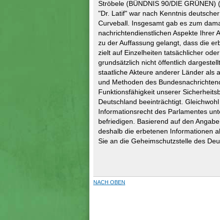
Ströbele (BÜNDNIS 90/DIE GRÜNEN) (Dr
"Dr. Latif" war nach Kenntnis deutsche
Curveball. Insgesamt gab es zum damal
nachrichtendienstlichen Aspekte Ihrer 
zu der Auffassung gelangt, dass die er
zielt auf Einzelheiten tatsächlicher ode
grundsätzlich nicht öffentlich dargest
staatliche Akteure anderer Länder als 
und Methoden des Bundesnachrichtendi
Funktionsfähigkeit unserer Sicherheits
Deutschland beeinträchtigt. Gleichwohl 
Informationsrecht des Parlamentes un
befriedigen. Basierend auf den Angab
deshalb die erbetenen Informationen a
Sie an die Geheimschutzstelle des Deu
NACH OBEN