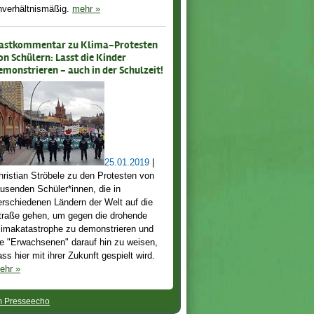
nverhältnismäßig.
mehr
»
astkommentar zu Klima-Protesten
on Schülern: Lasst die Kinder
emonstrieren - auch in der Schulzeit!
25.01.2019
|
hristian Ströbele zu den Protesten von
ausenden Schüler*innen, die in
erschiedenen Ländern der Welt auf die
traße gehen, um gegen die drohende
limakatastrophe zu demonstrieren und
ie "Erwachsenen" darauf hin zu weisen,
ass hier mit ihrer Zukunft gespielt wird.
ehr
»
 Presseecho