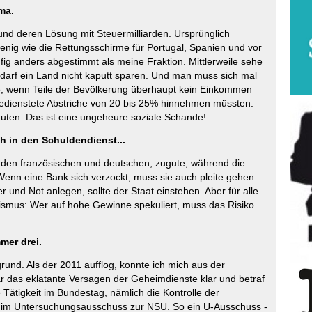
ma.
und deren Lösung mit Steuermilliarden. Ursprünglich
enig wie die Rettungsschirme für Portugal, Spanien und vor
ig anders abgestimmt als meine Fraktion. Mittlerweile sehe
an darf ein Land nicht kaputt sparen. Und man muss sich mal
re, wenn Teile der Bevölkerung überhaupt kein Einkommen
Bedienstete Abstriche von 20 bis 25% hinnehmen müssten.
ten. Das ist eine ungeheure soziale Schande!
ch in den Schuldendienst...
 den französischen und deutschen, zugute, während die
Wenn eine Bank sich verzockt, muss sie auch pleite gehen
er und Not anlegen, sollte der Staat einstehen. Aber für alle
lismus: Wer auf hohe Gewinne spekuliert, muss das Risiko
er drei.
rund. Als der 2011 aufflog, konnte ich mich aus der
ar das eklatante Versagen der Geheimdienste klar und betraf
ätigkeit im Bundestag, nämlich die Kontrolle der
er im Untersuchungsausschuss zur NSU. So ein U-Ausschuss -