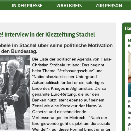
IN DER PRESSE
WAHLKREIS
ZUR PERSON
Han
! Interview in der Kiezzeitung Stachel
M
öbele im Stachel über seine politische Motivation
A
r den Bundestag.
Die Liste der politischen Agenda von Hans-
Christian Ströbele ist lang: Das beginnt
beim Thema "Verfassungsschutz" und
"Nationalsozialistischer Untergrund".
Außenpolitisch fordert er ein sofortiges
Ende des Krieges in Afghanistan. Die so
genannte Euro-Rettung, die nur den
Banken nützt, steht ebenso auf seinem
K
Zettel wie eine Korrektur der Hartz-IV-
B
Gesetze und einschneidende
f
Verbesserungen im Mietrecht. "Nach der
A
Energiewende geht es jetzt um die soziale
g
Wende!" - auf diese Formel bringt er unter
H