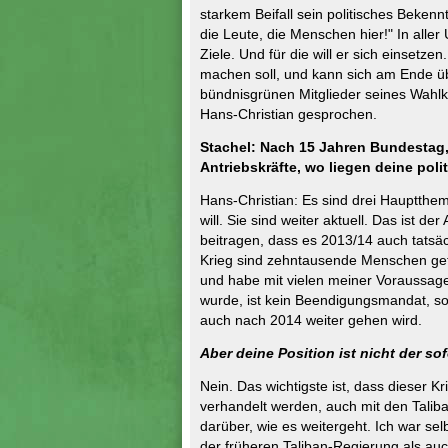
starkem Beifall sein politisches Beken
die Leute, die Menschen hier!" In aller
Ziele. Und für die will er sich einsetz
machen soll, und kann sich am Ende ü
bündnisgrünen Mitglieder seines Wahlkr
Hans-Christian gesprochen.
Stachel: Nach 15 Jahren Bundestag,
Antriebskräfte, wo liegen deine pol
Hans-Christian: Es sind drei Hauptthe
will. Sie sind weiter aktuell. Das ist 
beitragen, dass es 2013/14 auch tatsä
Krieg sind zehntausende Menschen get
und habe mit vielen meiner Voraussage
wurde, ist kein Beendigungsmandat, so
auch nach 2014 weiter gehen wird.
Aber deine Position ist nicht der so
Nein. Das wichtigste ist, dass dieser K
verhandelt werden, auch mit den Taliba
darüber, wie es weitergeht. Ich war se
der früheren Taliban-Regierung als au