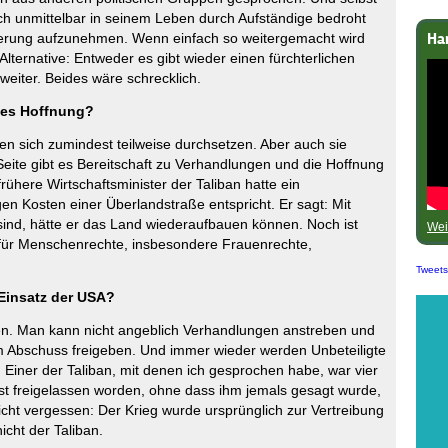
ch unmittelbar in seinem Leben durch Aufständige bedroht
egierung aufzunehmen. Wenn einfach so weitergemacht wird
Ha
Alternative: Entweder es gibt wieder einen fürchterlichen
eiter. Beides wäre schrecklich.
 es Hoffnung?
den sich zumindest teilweise durchsetzen. Aber auch sie
eite gibt es Bereitschaft zu Verhandlungen und die Hoffnung
frühere Wirtschaftsminister der Taliban hatte ein
n Kosten einer Überlandstraße entspricht. Er sagt: Mit
sind, hätte er das Land wiederaufbauen können. Noch ist
Wei
n für Menschenrechte, insbesondere Frauenrechte,
Tweet
Einsatz der USA?
en. Man kann nicht angeblich Verhandlungen anstreben und
zum Abschuss freigeben. Und immer wieder werden Unbeteiligte
 Einer der Taliban, mit denen ich gesprochen habe, war vier
st freigelassen worden, ohne dass ihm jemals gesagt wurde,
cht vergessen: Der Krieg wurde ursprünglich zur Vertreibung
icht der Taliban.