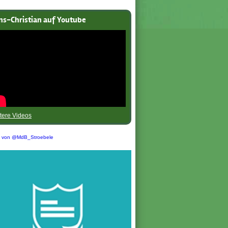
ns-Christian auf Youtube
tere Videos
s von @MdB_Stroebele