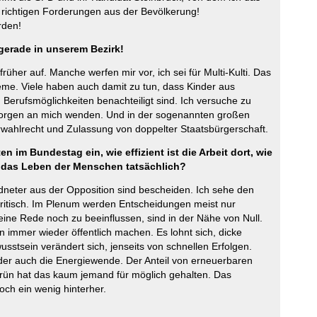
lig richtigen Forderungen aus der Bevölkerung!
rden!
gerade in unserem Bezirk!
rüher auf. Manche werfen mir vor, ich sei für Multi-Kulti. Das
leme. Viele haben auch damit zu tun, dass Kinder aus
 Berufsmöglichkeiten benachteiligt sind. Ich versuche zu
 Sorgen an mich wenden. Und in der sogenannten großen
erwahlrecht und Zulassung von doppelter Staatsbürgerschaft.
n im Bundestag ein, wie effizient ist die Arbeit dort, wie
uf das Leben der Menschen tatsächlich?
rdneter aus der Opposition sind bescheiden. Ich sehe den
ritisch. Im Plenum werden Entscheidungen meist nur
eine Rede noch zu beeinflussen, sind in der Nähe von Null.
immer wieder öffentlich machen. Es lohnt sich, dicke
sstsein verändert sich, jenseits von schnellen Erfolgen.
oder auch die Energiewende. Der Anteil von erneuerbaren
-Grün hat das kaum jemand für möglich gehalten. Das
noch ein wenig hinterher.