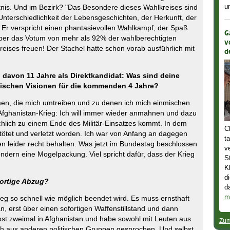
u
ntnis. Und im Bezirk? "Das Besondere dieses Wahlkreises sind
 Unterschiedlichkeit der Lebensgeschichten, der Herkunft, der
en. Er verspricht einen phantasievollen Wahlkampf, der Spaß
G
ber das Votum von mehr als 92% der wahlberechtigten
v
eises freuen! Der Stachel hatte schon vorab ausführlich mit
d
 davon 11 Jahre als Direktkandidat: Was sind deine
itischen Visionen für die kommenden 4 Jahre?
men, die mich umtreiben und zu denen ich mich einmischen
der Afghanistan-Krieg: Ich will immer wieder anmahnen und dazu
chlich zu einem Ende des Militär-Einsatzes kommt. In dem
C
ötet und verletzt worden. Ich war von Anfang an dagegen
t
n leider recht behalten. Was jetzt im Bundestag beschlossen
v
ndern eine Mogelpackung. Viel spricht dafür, dass der Krieg
S
K
d
fortige Abzug?
d
m
rieg so schnell wie möglich beendet wird. Es muss ernsthaft
n, erst über einen sofortigen Waffenstillstand und dann
lbst zweimal in Afghanistan und habe sowohl mit Leuten aus
Zum
ch aus anderen politischen Gruppen gesprochen. Und selbst