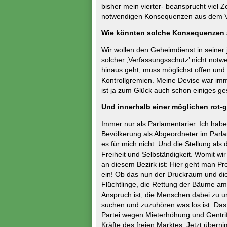
bisher mein vierter- beansprucht viel Ze
notwendigen Konsequenzen aus dem V
Wie könnten solche Konsequenzen 
Wir wollen den Geheimdienst in seiner 
solcher ‚Verfassungsschutz’ nicht notw
hinaus geht, muss möglichst offen und
Kontrollgremien. Meine Devise war 
ist ja zum Glück auch schon einiges g
Und innerhalb einer möglichen rot-g
Immer nur als Parlamentarier. Ich habe 
Bevölkerung als Abgeordneter im Parlam
es für mich nicht. Und die Stellung als
Freiheit und Selbständigkeit. Womit w
an diesem Bezirk ist: Hier geht man Pr
ein! Ob das nun der Druckraum und die 
Flüchtlinge, die Rettung der Bäume a
Anspruch ist, die Menschen dabei zu u
suchen und zuzuhören was los ist. Das 
Partei wegen Mieterhöhung und Gentrifi
Kräfte des freien Marktes. Jetzt übern