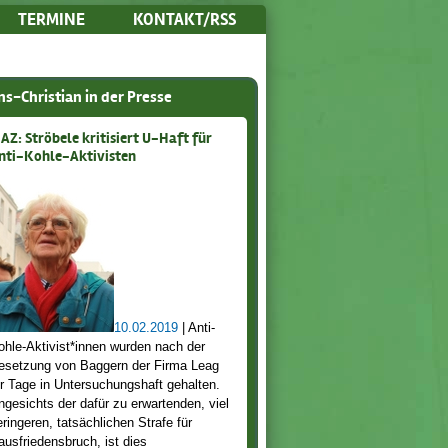
TERMINE
KONTAKT/RSS
s-Christian in der Presse
AZ: Ströbele kritisiert U-Haft für
nti-Kohle-Aktivisten
10.02.2019
| Anti-
ohle-Aktivist*innen wurden nach der
esetzung von Baggern der Firma Leag
ür Tage in Untersuchungshaft gehalten.
ngesichts der dafür zu erwartenden, viel
eringeren, tatsächlichen Strafe für
ausfriedensbruch, ist dies