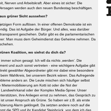
it, Nerven und Arbeitskraft. Aber eines ist sicher: Die
ersagen werden auch den neuen Bundestag beschäftigen.
aus grüner Sicht aussehen?
jetzigen Form auflösen. In einer offenen Demokratie ist ein
endig. Das ist Aufgabe der Bürger. Und alles, was darüber
 transparent geschehen. Dafür gibt es die parlamentarischen
immer: Man muss dem Geheimdienst das Geheime nehmen. Da
eschehen.
rünen Koalition, wo siehst du dich da?
immer schon gesagt: Ich will da nichts ‚werden’. Die
ent und auch sonst vertreten - eine wichtigere Aufgabe gibt
 direkt gewählter Abgeordneter gibt mir dabei eine besondere
ir beim Wahlkreis, bei unserem Bezirk wären. Das Aufregende
obleme anders an. Die Leute mischen sich häufiger selbst
Mietermobilisierung am Kotti ist oder die Not der
m Landwehrkanal oder der Komplex Media-Spree: Unser
nterstützen, ihre Anliegen ernst zu nehmen, das Gespräch zu
ist unser Anspruch als Grüne. So haben wir z.B. als erste
zierung Alarm geklingelt. Da setzten andere noch auf die
immt die SPD und ihr Kandidat Steinbrück, von dem ich das