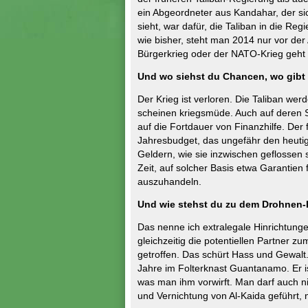
ein Abgeordneter aus Kandahar, der si
sieht, war dafür, die Taliban in die R
wie bisher, steht man 2014 nur vor der 
Bürgerkrieg oder der NATO-Krieg geht w
Und wo siehst du Chancen, wo gibt
Der Krieg ist verloren. Die Taliban wer
scheinen kriegsmüde. Auch auf deren S
auf die Fortdauer von Finanzhilfe. Der 
Jahresbudget, das ungefähr den heutige
Geldern, wie sie inzwischen geflossen 
Zeit, auf solcher Basis etwa Garantie
auszuhandeln.
Und wie stehst du zu dem Drohnen-
Das nenne ich extralegale Hinrichtung
gleichzeitig die potentiellen Partner 
getroffen. Das schürt Hass und Gewalt.
Jahre im Folterknast Guantanamo. Er i
was man ihm vorwirft. Man darf auch ni
und Vernichtung von Al-Kaida geführt, n